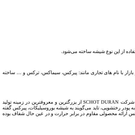
بازار با نام های تجاری مانند: پیرکس، سیماکس، ترکس و … ساخته
این جنس از شیشه اولین بار توسط سازنده آلمانی به نام otto schott در قرن 19 میلادی ساخته شد و تحت نام تجاری Duran فروخته شد. شرکت SCHOT DURAN از یزرگترین و معروفترین در زمینه تولید
 پودر رختشویی، تاید می‌گویند به شیشه بوروسیلیکات، پیرکس گفته
در سال 1908 توسط شرکت کورنینگ معرفی شد. ایده پیرکس ارائه محصولی مقاوم در برابر حرارت و در عین حال شفاف بوده