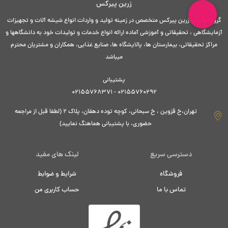
زرین پیرکس
گروه تولیدی زرین پیرکس متخصص در زمینه تولید و واردات انواع شیشه آلات و تجهیزات
آزمایشگاهی ، تحقیقاتی و آموزشی آماده ارائه انواع خدمات و تولیدات خود به دانشگاهها و
مراکز تحقیقاتی، بیمارستان ها، پالایشگاه ها، صنایع غذایی، همکاران و مشتریان محترم
میباشد
پشتیبانی
02155760292 - 02155768371
تهران،خ قزوین ، خ سبحانی، کوچه توده دهقان، پلاک ۲ (لطفا قبل از مراجعه
حضوری، با پشتیبانی هماهنگ نمایید)
دسترسی سریع
لینک های مفید
فروشگاه
شرایط و ضوابط
تماس با ما
حساب کاربری من