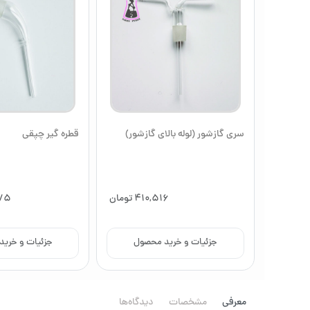
سری گازشور (لوله بالای گازشور)
قطره گیر چپقی
1
تومان
410,516
تومان
75
ول
جزئیات و خرید محصول
جزئیات و خری
معرفی
مشخصات
دیدگاه‌ها