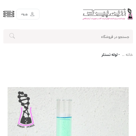
ورود
-
لوله نستلر
خانه