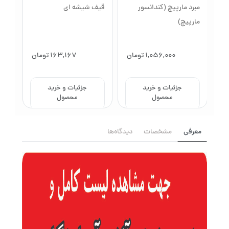
مبرد مارپیچ (کندانسور
قیف شیشه ای
بالن
مارپیچ)
ان
1,056,000
تومان
163,167
تومان
جزئیات و خرید
جزئیات و خرید
محصول
محصول
معرفی
مشخصات
دیدگاه‌ها