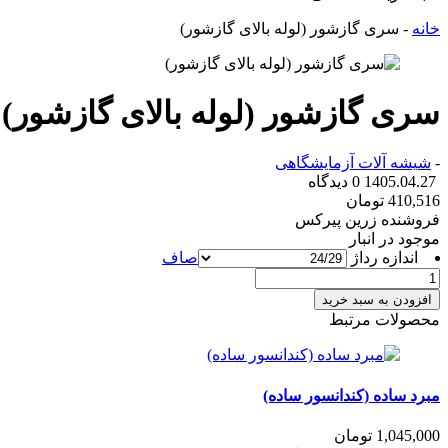
خانه
-
سری گازشور (لوله بالای گازشور)
سری گازشور (لوله بالای گازشور)
-
شیشه آلات آزمایشگاهی
1405.04.27
0 دیدگاه
410,516
تومان
فروشنده
زرین پیرکس
موجود در انبار
اندازه رداژ
صاف
سری
گازشور
افزودن به سبد خرید
(لوله
محصولات مرتبط
بالای
گازشور)
عدد
مبرد ساده (کندانسور ساده)
1,045,000
تومان