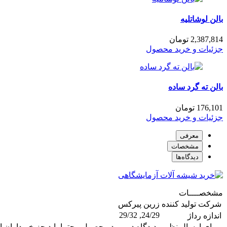
بالن لوشاتلیه
2,387,814
تومان
جزئیات و خرید محصول
بالن ته گرد ساده
176,101
تومان
جزئیات و خرید محصول
معرفی
مشخصات
دیدگاه‌ها
مشخصــــات
شرکت تولید کننده
زرین پیرکس
24/29, 29/32
اندازه رداژ
- برای ارسال نظر و دیدگاه درمورد محصول ، حتما باید جز خریداران ای