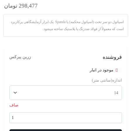
298,477
تومان
اسپاتول دو سر تخت (اسپاتول محکمه) یا Spatula یک ابزار آزمایشگاهی پرکاربرد
است که معمولاً از فولاد ضدزنگ یا پلاستیک ساخته میشود.
فروشنده
زرین پیرکس
موجود در انبار
اندازه(سانتی متر)
صاف
اسپاتول
دو
سر