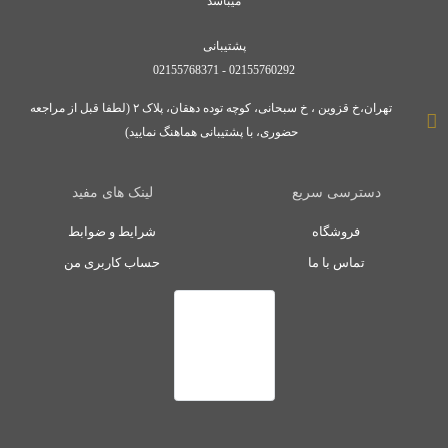
میباشد
پشتیبانی
02155760292 - 02155768371
تهران،خ قزوین ، خ سبحانی، کوچه توده دهقان، پلاک ۲ (لطفا قبل از مراجعه
حضوری، با پشتیبانی هماهنگ نمایید)
دسترسی سریع
لینک های مفید
فروشگاه
شرایط و ضوابط
تماس با ما
حساب کاربری من