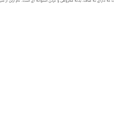
 که دارای ته صاف، بدنه مخروطی و گردن استوانه ای است. نام ارلن از شیم