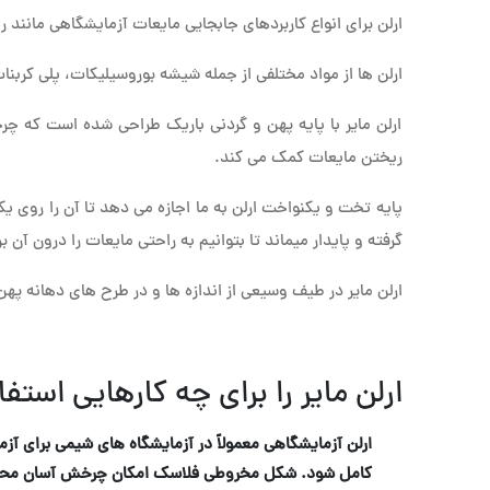
ارلن برای انواع کاربردهای جابجایی مایعات آزمایشگاهی مانن
ارلن ها از مواد مختلفی از جمله شیشه بوروسیلیکات، پلی کربنات (PC)، پلی پروپیلن (PP)، پلاستیک کوپلی استر پلی اتیلن ترفتالات (PETG)، پرفلوئوروآلکوکسی (PFA) و غیره ساخته 
ارلن مایر با پایه پهن و گردنی باریک طراحی شده است که چر
ریختن مایعات کمک می کند.
پایه تخت و یکنواخت ارلن به ما اجازه می دهد تا آن را روی 
گرفته و پایدار میماند تا بتوانیم به راحتی مایعات را درون آن بر
ارلن مایر در طیف وسیعی از اندازه ها و در طرح های دهانه پ
ارلن مایر را برای چه کارهایی استف
ارلن آزمایشگاهی معمولاً در آزمایشگاه های شیمی برای آ
کامل شود. شکل مخروطی فلاسک امکان چرخش آسان محلول 