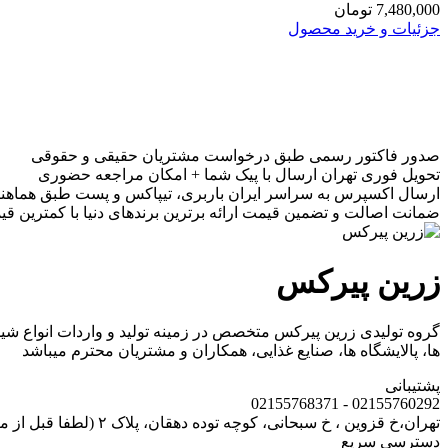
7,480,000
تومان
جزئیات و خرید محصول
صدور فاکتور رسمی
طبق درخواست مشتریان حقیقی و حقوقی
تحویل فوری تهران
ارسال با پیک شما + امکان مراجعه حضوری
ارسال اکسپرس به سراسر ایران
باربری، تیپاکس و پست طبق هماهن
ضمانت اصالت و تضمین قیمت
ارائه برترین برندهای دنیا با کمترین ق
زرین پیرکس
گروه تولیدی زرین پیرکس متخصص در زمینه تولید و واردات انواع شیشه 
ها، پالایشگاه ها، صنایع غذایی، همکاران و مشتریان محترم میباشد
پشتیبانی
02155760292 - 02155768371
تهران،خ قزوین ، خ سبحانی، کوچه توده دهقان، پلاک ۲ (لطفا قبل از مراجعه حضوری، با پشتیبانی هماهنگ نمایید)
دسترسی سریع