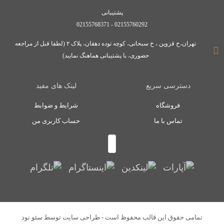
پشتیبانی
02155760292 - 02155768371
تهران،خ قزوین ، خ سبحانی، کوچه توده دهقان، پلاک ۲ (لطفا قبل از مراجعه
حضوری، با پشتیبانی هماهنگ نمایید)
دسترسی سریع
لینک های مفید
فروشگاه
شرایط و ضوابط
تماس با ما
حساب کاربری من
تمامی حقوق این قالب محفوظ است - طراحی سایت توسط
سئو نود