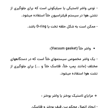
- نوعی واشر لاستیکی یا سیلیکونی است که برای جلوگیری از
نشتی هوا در سیستم فیلتراسیون خلأ استفاده میشود.
- ممکن است به شکل حلقه تخت یا O-ring باشد.
واشر خلأ (Vacuum gasket):
- یک واشر مخصوص سیستمهای خلأ است که در دستگاههای
مختلف (مانند پمپ خلأ، فلاسک خلأ و ...) برای جلوگیری از
نشت هوا استفاده میشود.
🔹 مزایای لاستیک بوخنر یا واشر بوخنر :
- ایجاد اتصال محکم بین قیف بوخنر و فلاسک.