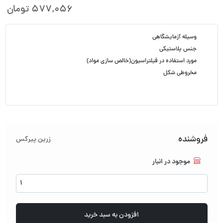
577,056
تومان
وسیله آزمایشگاهی
جنس پلاستیکی
مورد استفاده در فیلتراسیون(خالص سازی مواد)
مخروطی شکل
فروشنده
زرین پیرکس
موجود در انبار
لاستیک
بوخنر
یا
واشر
افزودن به سبد خرید
بوخنر