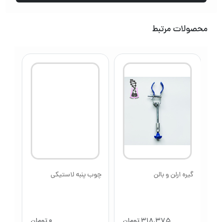
عدد
محصولات مرتبط
گیره ارلن و بالن
چوب پنبه لاستیکی
دست
فیلد
ان
318,375
تومان
0
تومان