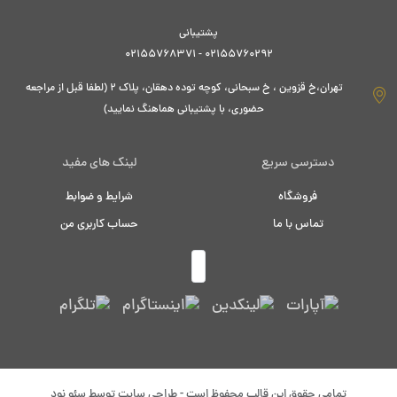
پشتیبانی
02155760292 - 02155768371
تهران،خ قزوین ، خ سبحانی، کوچه توده دهقان، پلاک ۲ (لطفا قبل از مراجعه
حضوری، با پشتیبانی هماهنگ نمایید)
دسترسی سریع
لینک های مفید
فروشگاه
شرایط و ضوابط
تماس با ما
حساب کاربری من
تمامی حقوق این قالب محفوظ است - طراحی سایت توسط
سئو نود