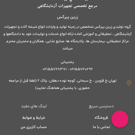
زرین پیرکس
گروه تولیدی زرین پیرکس متخصص در زمینه تولید و واردات انواع شیشه آلات و تجهیزات
آزمایشگاهی ، تحقیقاتی و آموزشی آماده ارائه انواع خدمات و تولیدات خود به دانشگاهها و
مراکز تحقیقاتی، بیمارستان ها، پالایشگاه ها، صنایع غذایی، همکاران و مشتریان محترم
میباشد
پشتیبانی
02155760292 - 02155768371
تهران،خ قزوین ، خ سبحانی، کوچه توده دهقان، پلاک ۲ (لطفا قبل از مراجعه
حضوری، با پشتیبانی هماهنگ نمایید)
دسترسی سریع
لینک های مفید
فروشگاه
شرایط و ضوابط
تماس با ما
حساب کاربری من